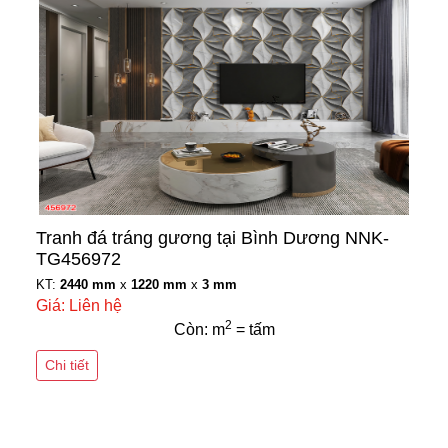
Tranh đá tráng gương tại Bình Dương NNK-
TG456972
KT:
2440 mm
x
1220 mm
x
3 mm
Giá: Liên hệ
2
Còn: m
= tấm
Chi tiết