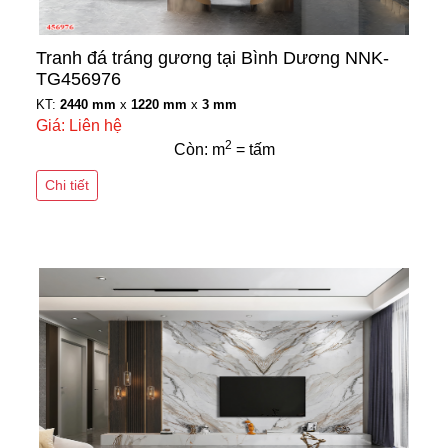
Tranh đá tráng gương tại Bình Dương NNK-
TG456976
KT:
2440 mm
x
1220 mm
x
3 mm
Giá: Liên hệ
2
Còn: m
= tấm
Chi tiết