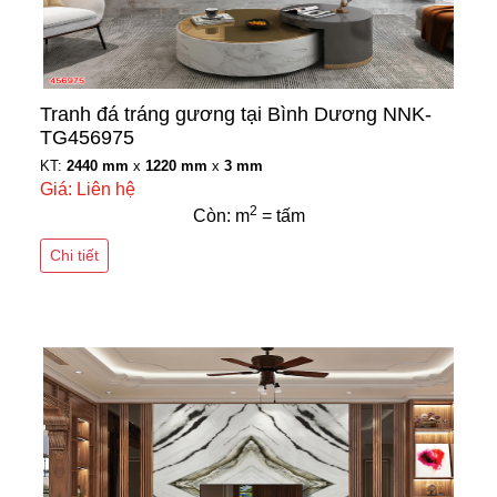
Tranh đá tráng gương tại Bình Dương NNK-
TG456975
KT:
2440 mm
x
1220 mm
x
3 mm
Giá: Liên hệ
2
Còn: m
= tấm
Chi tiết