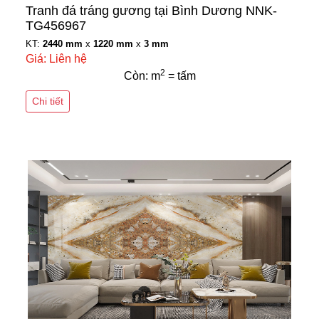
Tranh đá tráng gương tại Bình Dương NNK-
TG456967
KT:
2440 mm
x
1220 mm
x
3 mm
Giá: Liên hệ
2
Còn: m
= tấm
Chi tiết