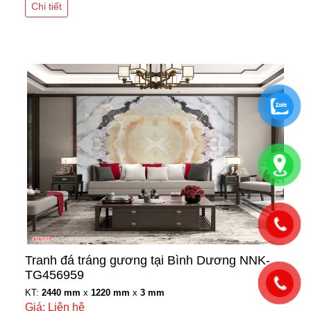
Chi tiết
Tranh đá tráng gương tại Bình Dương NNK-
TG456959
KT:
2440 mm
x
1220 mm
x
3 mm
Giá: Liên hệ