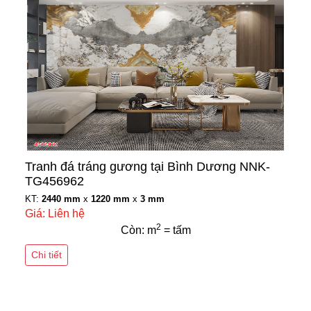
Tranh đá tráng gương tại Bình Dương NNK-
TG456962
KT:
2440 mm
x
1220 mm
x
3 mm
Giá: Liên hệ
2
Còn: m
= tấm
Chi tiết