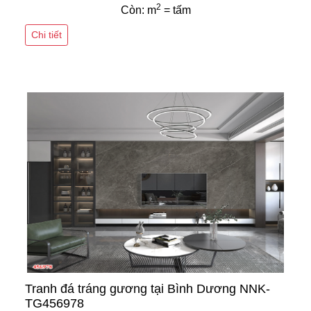
2
Còn: m
= tấm
Chi tiết
Tranh đá tráng gương tại Bình Dương NNK-
TG456978