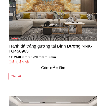
Tranh đá tráng gương tại Bình Dương NNK-
TG456963
KT:
2440 mm
x
1220 mm
x
3 mm
Giá: Liên hệ
2
Còn: m
= tấm
Chi tiết