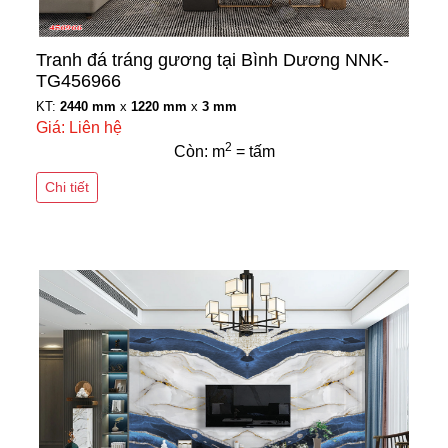
Tranh đá tráng gương tại Bình Dương NNK-
TG456966
KT:
2440 mm
x
1220 mm
x
3 mm
Giá: Liên hệ
2
Còn: m
= tấm
Chi tiết