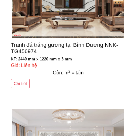
Tranh đá tráng gương tại Bình Dương NNK-
TG456974
KT:
2440 mm
x
1220 mm
x
3 mm
Giá: Liên hệ
2
Còn: m
= tấm
Chi tiết