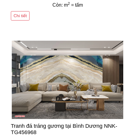
2
Còn: m
= tấm
Chi tiết
Tranh đá tráng gương tại Bình Dương NNK-
TG456968