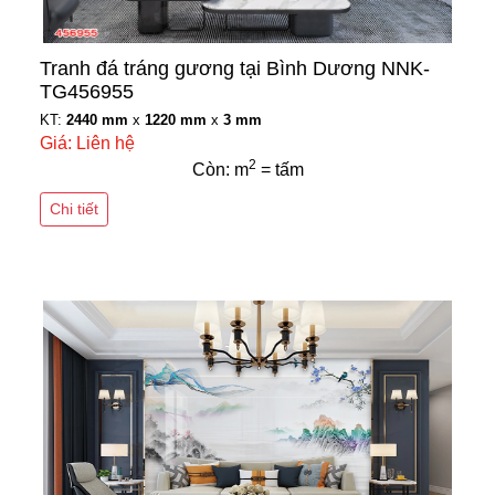
Tranh đá tráng gương tại Bình Dương NNK-
TG456955
KT:
2440 mm
x
1220 mm
x
3 mm
Giá: Liên hệ
2
Còn: m
= tấm
Chi tiết