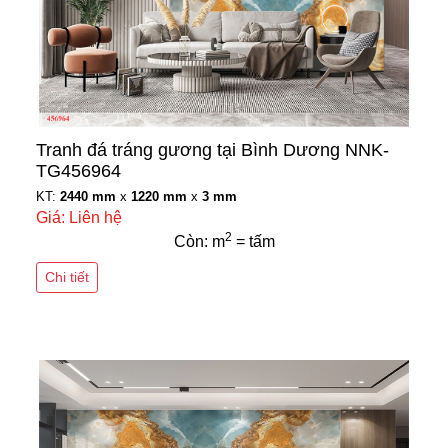
Tranh đá tráng gương tại Bình Dương NNK-
TG456964
KT:
2440 mm
x
1220 mm
x
3 mm
Giá: Liên hệ
2
Còn: m
= tấm
Chi tiết