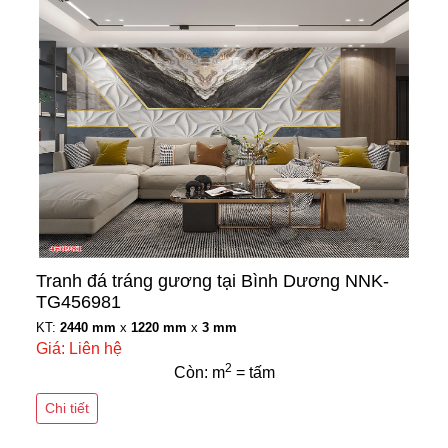
Tranh đá tráng gương tại Bình Dương NNK-
TG456981
KT:
2440 mm
x
1220 mm
x
3 mm
Giá: Liên hệ
2
Còn: m
= tấm
Chi tiết