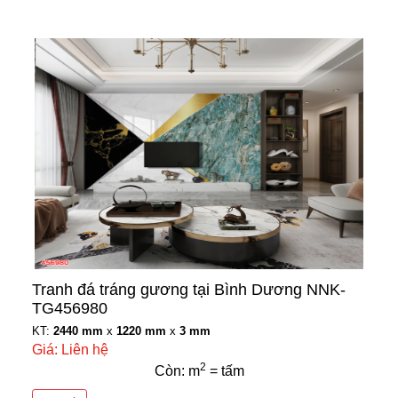
Tranh đá tráng gương tại Bình Dương NNK-
TG456980
KT:
2440 mm
x
1220 mm
x
3 mm
Giá: Liên hệ
2
Còn: m
= tấm