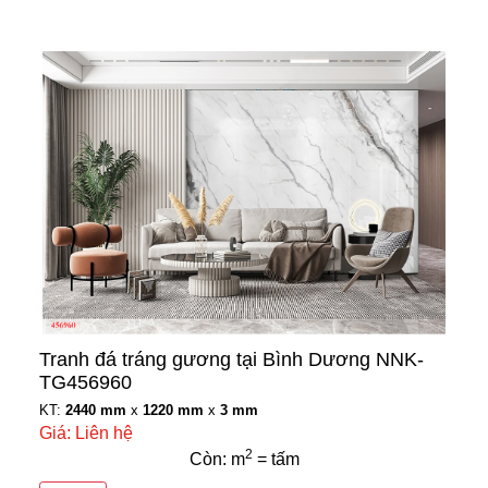
Tranh đá tráng gương tại Bình Dương NNK-
TG456960
KT:
2440 mm
x
1220 mm
x
3 mm
Giá: Liên hệ
2
Còn: m
= tấm