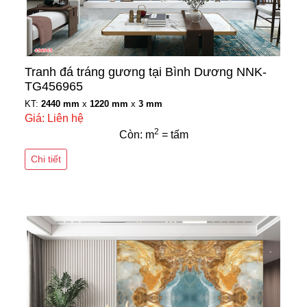
Tranh đá tráng gương tại Bình Dương NNK-
TG456965
KT:
2440 mm
x
1220 mm
x
3 mm
Giá: Liên hệ
2
Còn: m
= tấm
Chi tiết