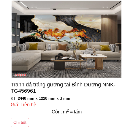
Tranh đá tráng gương tại Bình Dương NNK-
TG456961
KT:
2440 mm
x
1220 mm
x
3 mm
Giá: Liên hệ
2
Còn: m
= tấm
Chi tiết