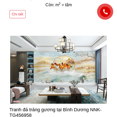
2
Còn: m
= tấm
Chi tiết
Tranh đá tráng gương tại Bình Dương NNK-
TG456958