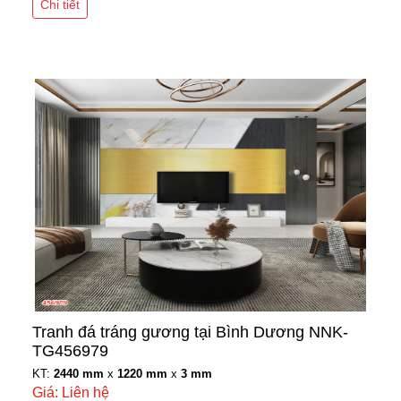
Chi tiết
Tranh đá tráng gương tại Bình Dương NNK-
TG456979
KT:
2440 mm
x
1220 mm
x
3 mm
Giá: Liên hệ