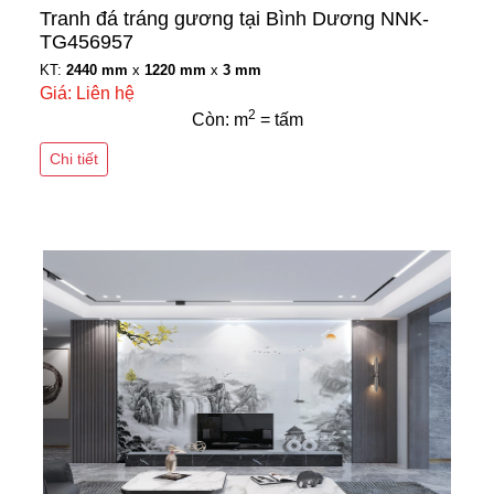
Tranh đá tráng gương tại Bình Dương NNK-
TG456957
KT:
2440 mm
x
1220 mm
x
3 mm
Giá: Liên hệ
2
Còn: m
= tấm
Chi tiết