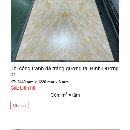
Thi công tranh đá tráng gương tại Bình Dương
01
KT:
2440 mm
x
1220 mm
x
3 mm
Giá: Liên hệ
2
Còn: m
= tấm
Chi tiết