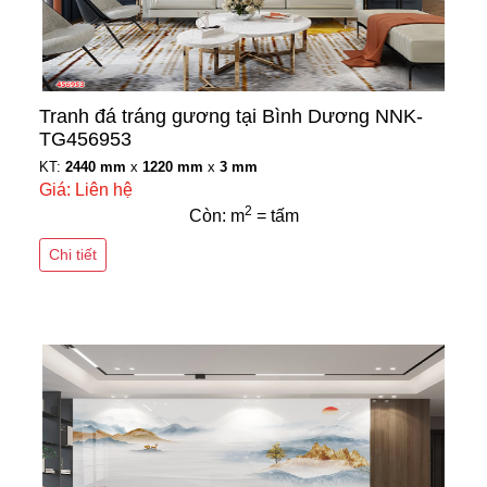
Tranh đá tráng gương tại Bình Dương NNK-
TG456953
KT:
2440 mm
x
1220 mm
x
3 mm
Giá: Liên hệ
2
Còn: m
= tấm
Chi tiết