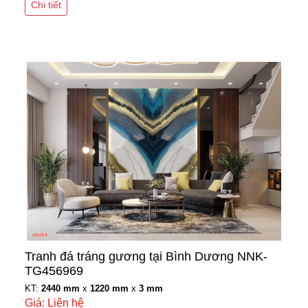
Chi tiết
Tranh đá tráng gương tại Bình Dương NNK-
TG456969
KT:
2440 mm
x
1220 mm
x
3 mm
Giá: Liên hệ