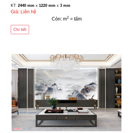
KT:
2440 mm
x
1220 mm
x
3 mm
Giá: Liên hệ
2
Còn: m
= tấm
Chi tiết