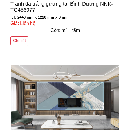
Tranh đá tráng gương tại Bình Dương NNK-
TG456977
KT:
2440 mm
x
1220 mm
x
3 mm
Giá: Liên hệ
2
Còn: m
= tấm
Chi tiết