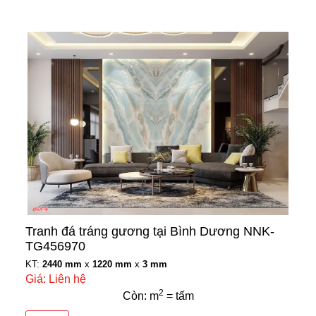
Tranh đá tráng gương tại Bình Dương NNK-
TG456970
KT:
2440 mm
x
1220 mm
x
3 mm
Giá: Liên hệ
2
Còn: m
= tấm