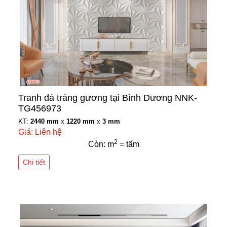
Tranh đá tráng gương tại Bình Dương NNK-
TG456973
KT:
2440 mm
x
1220 mm
x
3 mm
Giá: Liên hệ
2
Còn: m
= tấm
Chi tiết