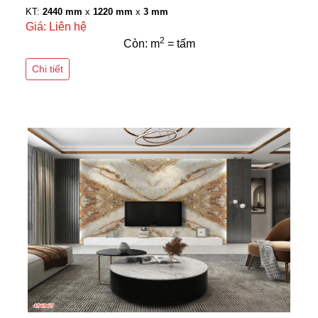
KT:
2440 mm
x
1220 mm
x
3 mm
Giá: Liên hệ
2
Còn: m
= tấm
Chi tiết