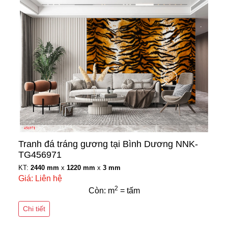
Tranh đá tráng gương tại Bình Dương NNK-
TG456971
KT:
2440 mm
x
1220 mm
x
3 mm
Giá: Liên hệ
2
Còn: m
= tấm
Chi tiết