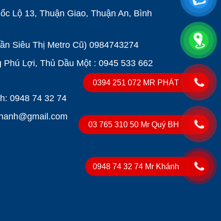
ốc Lộ 13, Thuận Giao, Thuận An, Bình
Gần Siêu Thị Metro Cũ)
0984743274
Phú Lợi, Thủ Dầu Một : 0945 533 662
0394 251 072 MR PHÁT
: 0948 74 32 74
khanh@gmail.com
03 765 310 50 Mr Quý BH
0948 74 32 74 Mr Khánh