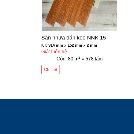
Sàn nhựa dán keo NNK 15
KT:
914 mm
x
152 mm
x
2 mm
Giá: Liên hệ
2
Còn: 80 m
= 578 tấm
Chi tiết