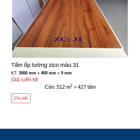
Tấm ốp tường zico màu 31
KT:
3000 mm
x
400 mm
x
9 mm
Giá: Liên hệ
2
Còn: 512 m
= 427 tấm
Chi tiết