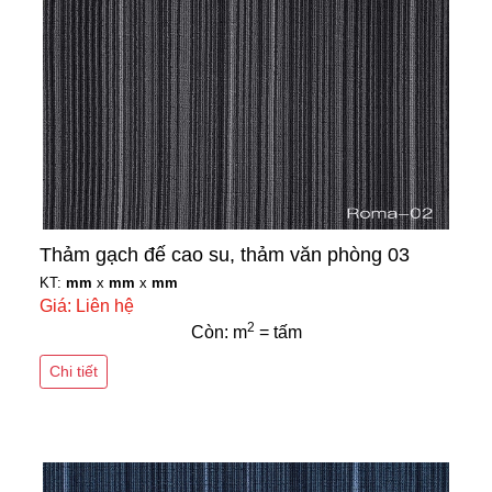
Thảm gạch đế cao su, thảm văn phòng 03
KT:
mm
x
mm
x
mm
Giá: Liên hệ
2
Còn: m
= tấm
Chi tiết