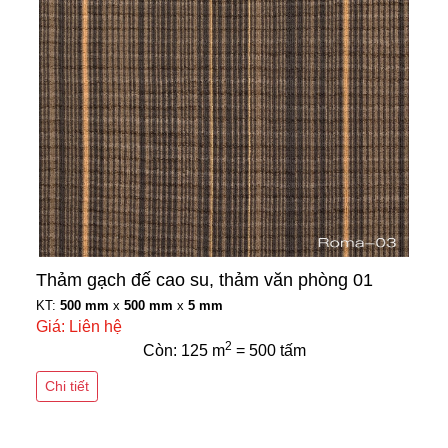
Thảm gạch đế cao su, thảm văn phòng 01
KT:
500 mm
x
500 mm
x
5 mm
Giá: Liên hệ
2
Còn: 125 m
= 500 tấm
Chi tiết