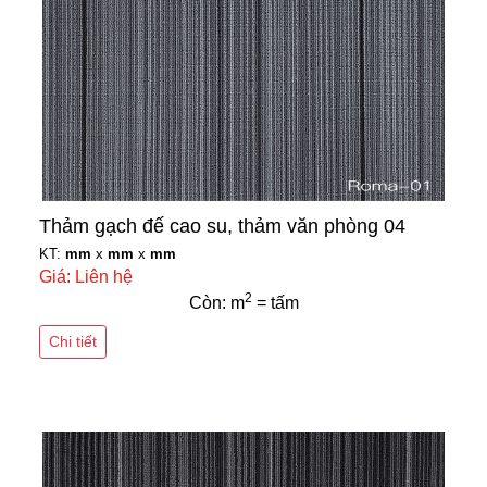
Thảm gạch đế cao su, thảm văn phòng 04
KT:
mm
x
mm
x
mm
Giá: Liên hệ
2
Còn: m
= tấm
Chi tiết