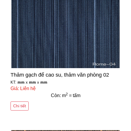
Thảm gạch đế cao su, thảm văn phòng 02
KT:
mm
x
mm
x
mm
Giá: Liên hệ
2
Còn: m
= tấm
Chi tiết