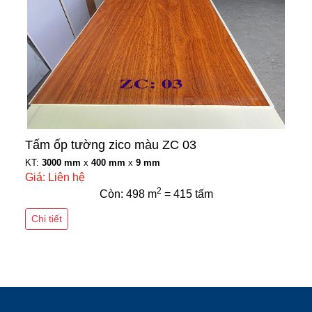
Tấm ốp tường zico màu ZC 03
KT:
3000 mm
x
400 mm
x
9 mm
Giá: Liên hệ
2
Còn: 498 m
= 415 tấm
Chi tiết