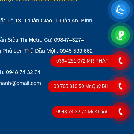
ốc Lộ 13, Thuận Giao, Thuận An, Bình
Gần Siêu Thị Metro Cũ)
0984743274
Phú Lợi, Thủ Dầu Một : 0945 533 662
0394 251 072 MR PHÁT
: 0948 74 32 74
khanh@gmail.com
03 765 310 50 Mr Quý BH
0948 74 32 74 Mr Khánh