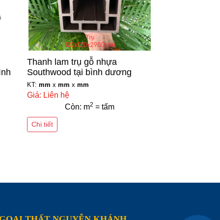
Thanh lam trụ gỗ nhựa
ình
Southwood tại bình dương
KT:
mm
x
mm
x
mm
Giá: Liên hệ
2
Còn: m
= tấm
Chi tiết
NGOẠI THẤT NGUYỄN KHÁNH