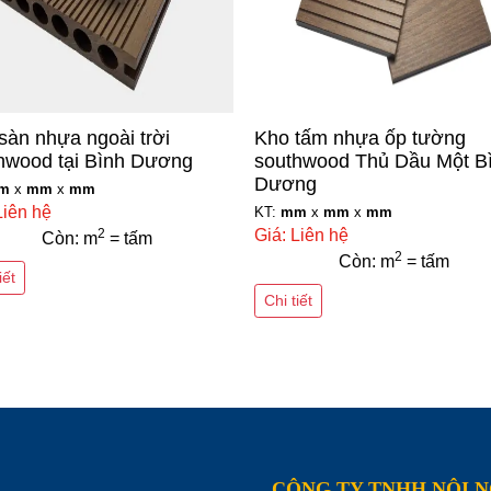
sàn nhựa ngoài trời
Kho tấm nhựa ốp tường
hwood tại Bình Dương
southwood Thủ Dầu Một B
Dương
m
x
mm
x
mm
Liên hệ
KT:
mm
x
mm
x
mm
2
Giá: Liên hệ
Còn: m
= tấm
2
Còn: m
= tấm
iết
Chi tiết
CÔNG TY TNHH NỘI 