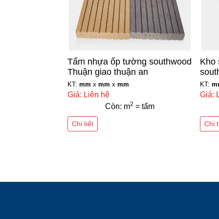
Tấm nhựa ốp tường southwood
Kho 
Thuận giao thuận an
sout
KT:
mm
x
mm
x
mm
KT:
m
Giá: Liên hệ
Giá: 
2
Còn: m
= tấm
Chi tiết
Chi t