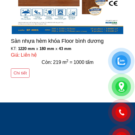
Sàn nhựa hèm khóa Floor bình dương
KT:
1220 mm
x
180 mm
x
43 mm
Giá: Liên hệ
2
Còn: 219 m
= 1000 tấm
Chi tiết