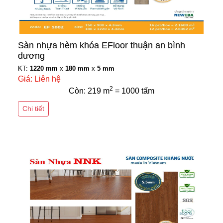
Sàn nhựa hèm khóa EFloor thuận an bình
dương
KT:
1220 mm
x
180 mm
x
5 mm
Giá: Liên hệ
2
Còn: 219 m
= 1000 tấm
Chi tiết