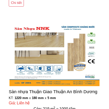
Chi tiết
Sàn nhựa Thuận Giao Thuận An Bình Dương
KT:
1220 mm
x
180 mm
x
5 mm
Giá: Liên hệ
2
Còn: 219 m
= 1000 tấm