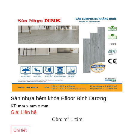
Sàn nhựa hèm khóa Efloor Bình Dương
KT:
mm
x
mm
x
mm
Giá: Liên hệ
2
Còn: m
= tấm
Chi tiết