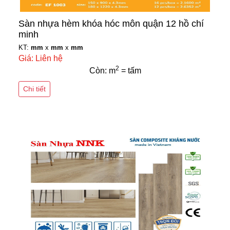
Sàn nhựa hèm khóa hóc môn quận 12 hồ chí
minh
KT:
mm
x
mm
x
mm
Giá: Liên hệ
2
Còn: m
= tấm
Chi tiết