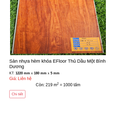
Sàn nhựa hèm khóa EFloor Thủ Dầu Một Bình
Dương
KT:
1220 mm
x
180 mm
x
5 mm
Giá: Liên hệ
2
Còn: 219 m
= 1000 tấm
Chi tiết