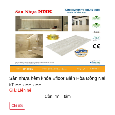
Sàn nhựa hèm khóa Efloor Biên Hòa Đồng Nai
KT:
mm
x
mm
x
mm
Giá: Liên hệ
2
Còn: m
= tấm
Chi tiết