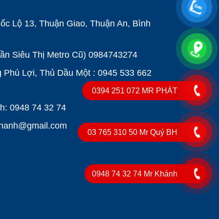
ốc Lộ 13, Thuận Giao, Thuận An, Bình
Gần Siêu Thị Metro Cũ)
0984743274
Phú Lợi, Thủ Dầu Một : 0945 533 662
0394 251 072 MR PHÁT
: 0948 74 32 74
khanh@gmail.com
03 765 310 50 Mr Quý BH
0948 74 32 74 Mr Khánh