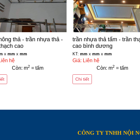
hông thả - trần nhựa thả -
trần nhựa thả tấm - trần th
 thạch cao
cao bình dương
m
x
mm
x
mm
KT:
mm
x
mm
x
mm
Liên hệ
Giá: Liên hệ
2
2
Còn: m
= tấm
Còn: m
= tấm
iết
Chi tiết
CÔNG TY TNHH NỘI 