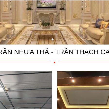
RẦN NHỰA THẢ - TRẦN THẠCH C