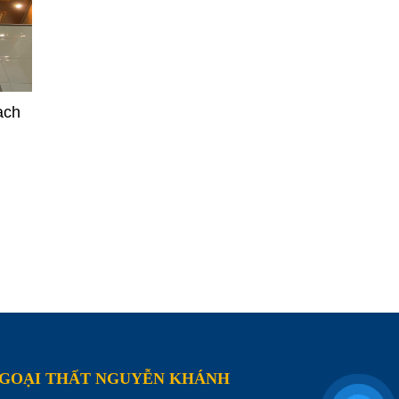
ạch
NGOẠI THẤT NGUYỄN KHÁNH