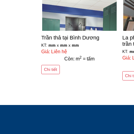
Trần thả tại Bình Dương
La p
trần
KT:
mm
x
mm
x
mm
Giá: Liên hệ
KT:
m
2
Giá: 
Còn: m
= tấm
Chi tiết
Chi t