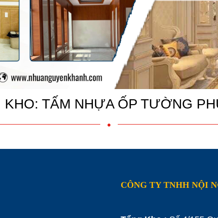
 KHO: TẤM NHỰA ỐP TƯỜNG PH
CÔNG TY TNHH NỘI 