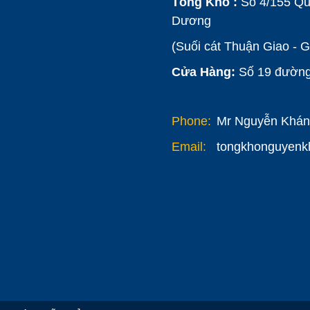
Tổng Kho :
Số 4/155 Qu
Dương
(Suối cát Thuận Giao - 
Cửa Hàng:
Số 19 đường 
Phone:
Mr Nguyễn Khánh
Email:
tongkhonguyen