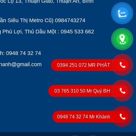
ốc Lộ 13, Thuận Giao, Thuận An, Bình
Gần Siêu Thị Metro Cũ)
0984743274
Phú Lợi, Thủ Dầu Một : 0945 533 662
: 0948 74 32 74
khanh@gmail.com
0394 251 072 MR PHÁT
03 765 310 50 Mr Quý BH
0948 74 32 74 Mr Khánh