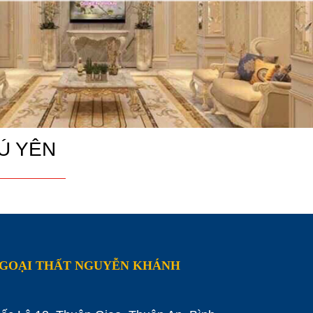
Ú YÊN
NGOẠI THẤT NGUYỄN KHÁNH