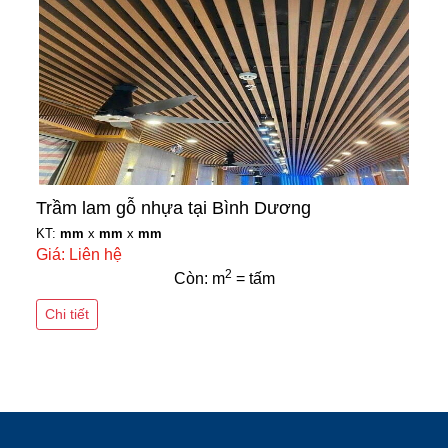
Trầm lam gỗ nhựa tại Bình Dương
KT:
mm
x
mm
x
mm
Giá: Liên hệ
2
Còn: m
= tấm
Chi tiết